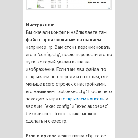
Инструкция:
Вы скачали конфиг и наблюдаете там
файл с произвольным названием
,
например: rp. Вам стоит переименовать
его в "config.cfg", после перенести его по
пути, который указан выше на
изображение. Если там два файла, то
открываем по очереди и находим, где
меньше всего строчек с настройками,
его называем: "autoexec.cfg". После чего
заходим в игру и
открываем консоль
и
вводим: "exec config" и "exec autoexec"
без кавычек. Точно также можно
сделать и с exec rp.
Если в архиве
лежит папка cfg, то её