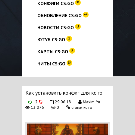
КОНФИГИ CS:GO
38
ОБНОВЛЕНИЕ CS:GO
64
НОВОСТИ CS:GO
12
ЮТУБ CS:GO
2
КАРТЫ CS:GO
5
ЧИТЫ CS:GO
25
Как установить конфиг для кс го
+2
29.06.18
Maxim Yu
13 076
0
статьи кс го