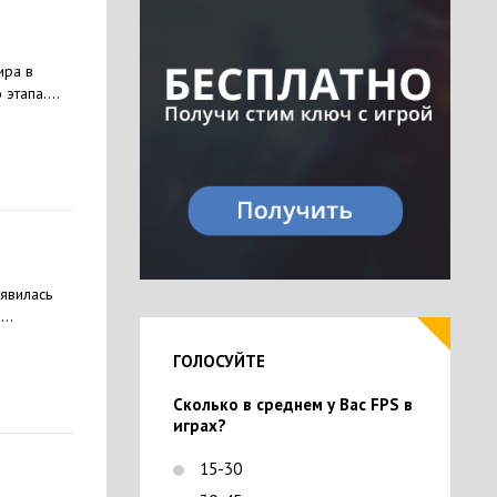
ира в
этапа....
оявилась
..
ГОЛОСУЙТЕ
Сколько в среднем у Вас FPS в
играх?
15-30