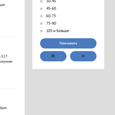
30-45
 шаг
45-60
60-75
75-90
105 и больше
Голосовать
A S27
получили
dium