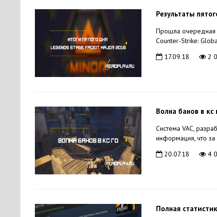
Результаты пятог
Прошла очередная с
Counter-Strike: Glo
17.09.18
2 
Волна банов в кс 
Система VAC, разраб
информация, что за
20.07.18
4 
Полная статистик