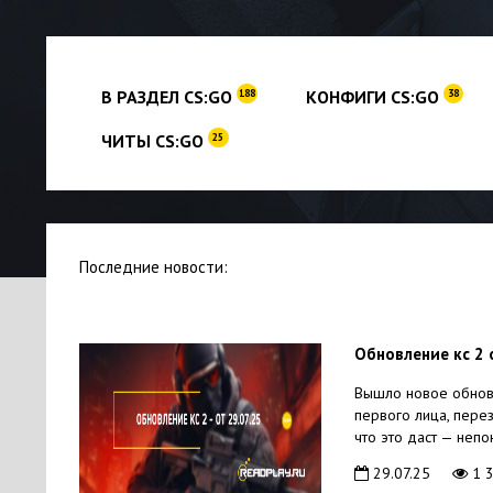
В РАЗДЕЛ CS:GO
КОНФИГИ CS:GO
188
38
ЧИТЫ CS:GO
25
Последние новости:
Обновление кс 2 
Вышло новое обновл
первого лица, перез
что это даст — непо
29.07.25
1 