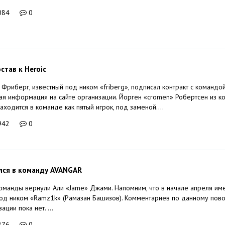
084
0
остав к Heroic
Фриберг, известный под ником «friberg», подписал контракт с командой
ая информация на сайте организации. Йорген «cromen» Робертсен из к
ходится в команде как пятый игрок, под заменой....
942
0
лся в команду AVANGAR
команды вернули Али «Jame» Джами. Напомним, что в начале апреля им
од ником «Ramz1k» (Рамазан Башизов). Комментариев по данному пово
ции пока нет. ...
876
0