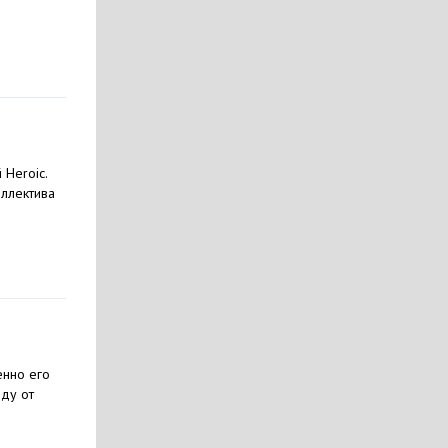
 Heroic.
оллектива
енно его
ду от