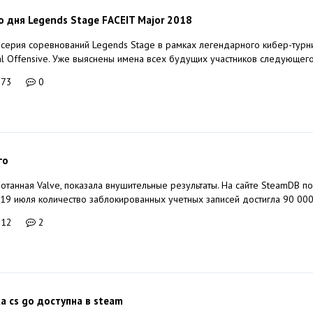
о дня Legends Stage FACEIT Major 2018
ерия соревнований Legends Stage в рамках легендарного кибер-турн
bal Offensive. Уже выяснены имена всех будущих участников следующего 
073
0
го
отанная Valve, показала внушительные результаты. На сайте SteamDB п
 19 июля количество заблокированных учетных записей достигла 90 000.
012
2
а cs go доступна в steam