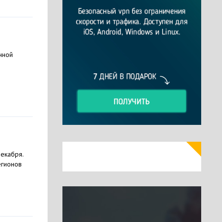
нной
екабря.
егионов