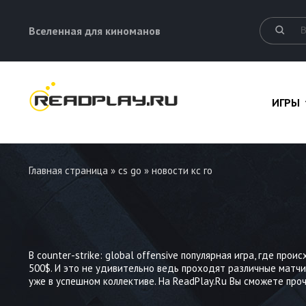
Вселенная для киноманов
ИГРЫ
Главная страница
»
cs go
» новости кс го
В counter-strike: global offensive популярная игра, где п
500$. И это не удивительно ведь проходят различные матчи
уже в успешном коллективе. На ReadPlay.Ru Вы сможете про