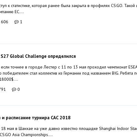
туп к статистике, которая ранее была закрыта в профилях CS:GO. Такой
панию ЕС....
 606
1
S27 Global Challenge определился
а если точнее в городе Лестер с 11 по 13 мая проходил чемпионат ESE
го победителем стал коллектив из Германии под названием BIG. Ребята 
8000$....
791
0
 и расписание турнира CAC 2018
о 18 мая в Шанхае на уже давно известно площадке Shanghai Indoor Sta
S:GO Asia Championships....