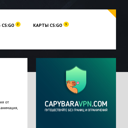
 CS:GO
КАРТЫ CS:GO
2
5
ия от
 анимация,