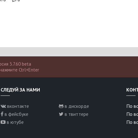
сия 3.7.60 beta
нажмите Ctrl+Enter
СЛЕДУЙ ЗА НАМИ
КОН
вконтакте
в дискорде
По вс
в фейсбуке
в твиттере
По в
в ютубе
По во