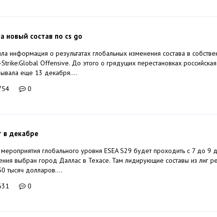
ла новый состав по cs go
пила информация о результатах глобальных изменения состава в собстве
Strike:Global Offensive. До этого о грядущих перестановках российская
зывала еще 13 декабря....
754
0
т в декабре
мероприятия глобального уровня ESEA S29 будет проходить с 7 до 9 д
ния выбран город Даллас в Техасе. Там лидирующие составы из лиг р
0 тысяч долларов....
631
0