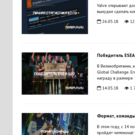
Valve открывают дос
вынудил сделать ком
26.05.18
12
Победитель ESEA 
В Великобритании, 
Global Challenge. Е
награду в размере 1
14.05.18
1 
Формат, команды
В этом году, с 14 п
пройдет чемпионат C