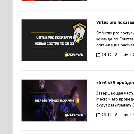
Virtus pro показа
От Virtus pro посту
команде по Counter-
организация расска
24.12.18
1 
ESEA S29 пройде
Завершающая часть 
Местом его проведе
будут разыгрывать 5
20.11.18
1 