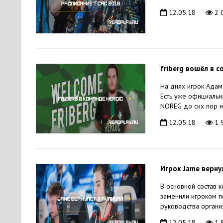
12.05.18
2 
friberg вошёл в с
На днях игрок Адам 
Есть уже официальн
NOREG до сих пор на
12.05.18
1 
Игрок Jame верну
В основной состав 
заменили игроком п
руководства организа
12.05.18
1 