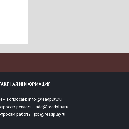
ТАКТНАЯ ИНФОРМАЦИЯ
ем вопросам: info@readplay.ru
опросам рекламы: add@readplay.ru
просам работы: job@readplay.ru