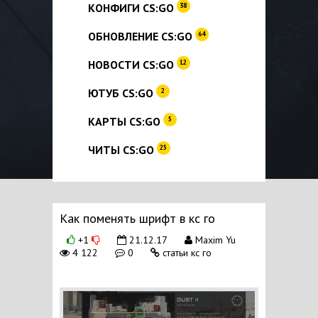
КОНФИГИ CS:GO
38
ОБНОВЛЕНИЕ CS:GO
64
НОВОСТИ CS:GO
12
ЮТУБ CS:GO
2
КАРТЫ CS:GO
5
ЧИТЫ CS:GO
25
Как поменять шрифт в кс го
+1
21.12.17
Maxim Yu
4 122
0
статьи кс го