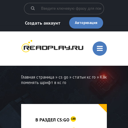
Создать аккаунт
Авторизация
Главная страница
»
cs go
»
статьи кс го
» Как
поменять шрифт в кс го
В РАЗДЕЛ CS:GO
188