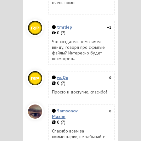
очень помог
tmrdep
+1
0
(?)
Что создатель темы имел
ввиду, говоря про скрытые
файлы? Интересно будет
посмотреть.
wuQu
0
0
(?)
Просто и доступно, спасибо!
Samsonov
0
Maxim
0
(?)
Спасибо всем за
комментарии, не забывайте