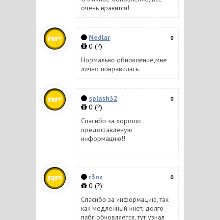
очень нравится!
Nedlar
0
0
(?)
Нормально обновление,мне
лично понравилась.
splash32
0
0
(?)
Спасибо за хорошо
предоставленую
информацию!!
r3nz
0
0
(?)
Спасибо за информацию, так
как медленный инет, долго
пабг обновляется, тут узнал