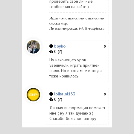
проверять свои личные
сообщения на сайте;)
Игры – это искусство, а искусство
спасёт мир.
По всем вопросам: info@readplay.ru
boyko
0
0
(?)
Ну наконец-то урон
увеличили, играть приятней
стало. Но и хотя мне и тогда
тоже нравилось
lolkalol133
0
0
(?)
Данная информация поможет
мне ( ну я так думаю :) )
Спасибо большое автору