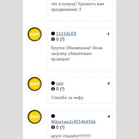
что я получу! Удачного вам
продвижения :3
1111ALEX
-1
0
(?)
Крутое Обновление! Хочю
сыграть) обязательно
проверю!
jaix
0
0
(?)
Спасибо за инфу
-4
Nikiataw2r455464566
0
(?)
круто спасибо!!!!!!!!!!