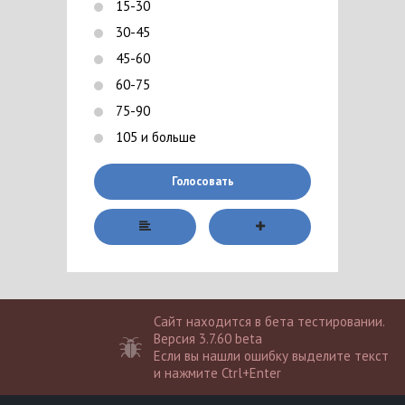
15-30
30-45
45-60
60-75
75-90
105 и больше
Голосовать
Сайт находится в бета тестировании.
Версия 3.7.60 beta
Если вы нашли ошибку выделите текст
и нажмите Ctrl+Enter