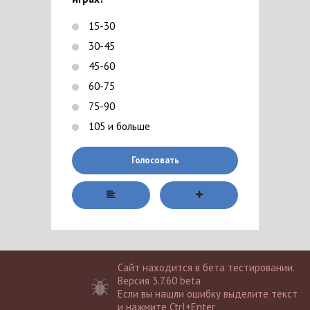
15-30
30-45
45-60
60-75
75-90
105 и больше
Голосовать
Сайт находится в бета тестировании.
Версия 3.7.60 beta
Если вы нашли ошибку выделите текст
и нажмите Ctrl+Enter