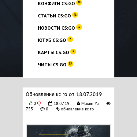
КОНФИГИ CS:GO
38
СТАТЬИ CS:GO
41
НОВОСТИ CS:GO
12
ЮТУБ CS:GO
2
КАРТЫ CS:GO
5
ЧИТЫ CS:GO
25
Обновление кс го от 18.07.2019
0
18.07.19
Maxim Yu
755
0
обновление кс го