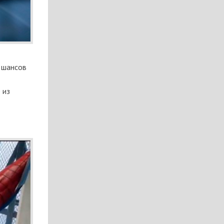
я шансов
 из