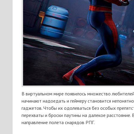
В виртуальном мире появилось множество любителей 
начинают надоедать и геймеру становится непонятно,
гаджетов. Чтобы их одолеваться без особых препятс
перехваты и броски паутины на далекое расстояние. 
направление полета снарядов РПГ.