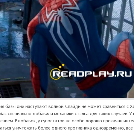
я базы они наступают волной. Спайди не может сравниться с Х
niac специально добавили механики стэлса для таких случаев. У
оением. Вдобавок, у супостатов не особо хорошо прокачан инте
ытаться уничтожить более одного противника одновременно, все