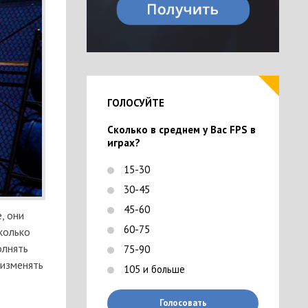
ГОЛОСУЙТЕ
Сколько в среднем у Вас FPS в
играх?
15-30
30-45
45-60
, они
60-75
колько
олнять
75-90
 изменять
105 и больше
Голосовать