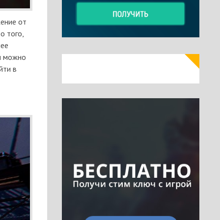
жение от
о того,
лее
ем можно
йти в