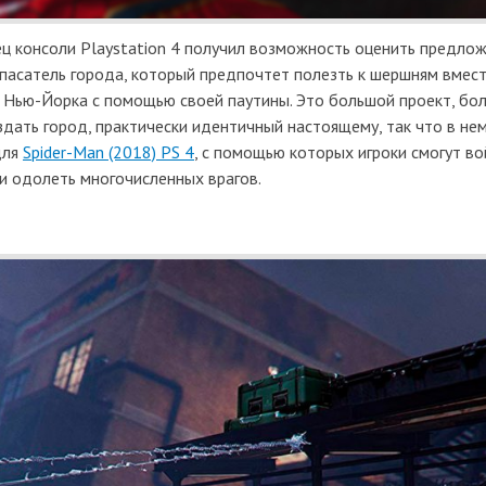
ец консоли Playstation 4 получил возможность оценить предло
спасатель города, который предпочтет полезть к шершням вмест
и Нью-Йорка с помощью своей паутины. Это большой проект, бо
здать город, практически идентичный настоящему, так что в н
для
Spider-Man (2018) PS 4
, с помощью которых игроки смогут во
 и одолеть многочисленных врагов.