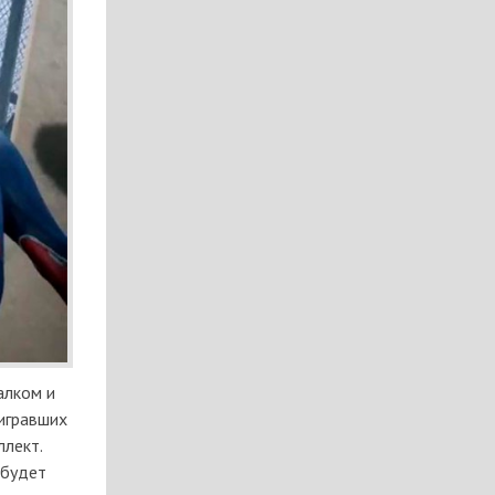
алком и
 игравших
ллект.
 будет