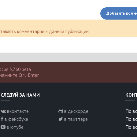
Добавить комм
оставлять комментарии к данной публикации.
сия 3.7.60 beta
нажмите Ctrl+Enter
СЛЕДУЙ ЗА НАМИ
КОН
вконтакте
в дискорде
По вс
в фейсбуке
в твиттере
По в
в ютубе
По во