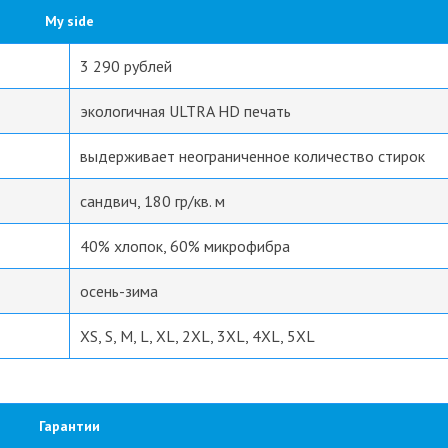
My side
3 290 рублей
экологичная ULTRA HD печать
выдерживает неограниченное количество стирок
cандвич, 180 гр/кв. м
40% хлопок, 60% микрофибра
осень-зима
XS, S, M, L, XL, 2XL, 3XL, 4XL, 5XL
Гарантии