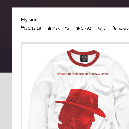
My side
21.12.18
Maxim Yu
1 792
0
толсто