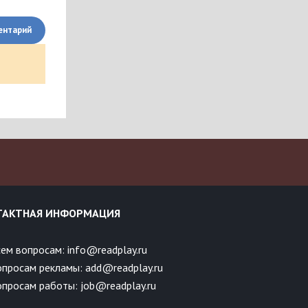
ентарий
ТАКТНАЯ ИНФОРМАЦИЯ
ем вопросам: info@readplay.ru
опросам рекламы: add@readplay.ru
просам работы: job@readplay.ru