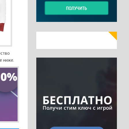
ество
е ниже.