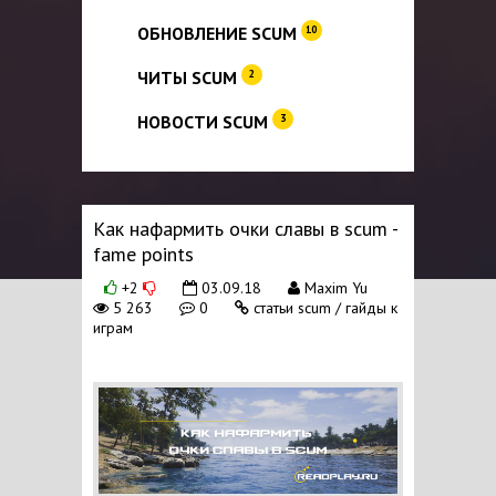
ОБНОВЛЕНИЕ SCUM
10
ЧИТЫ SCUM
2
НОВОСТИ SCUM
3
Как нафармить очки славы в scum -
fame points
+2
03.09.18
Maxim Yu
5 263
0
статьи scum / гайды к
играм