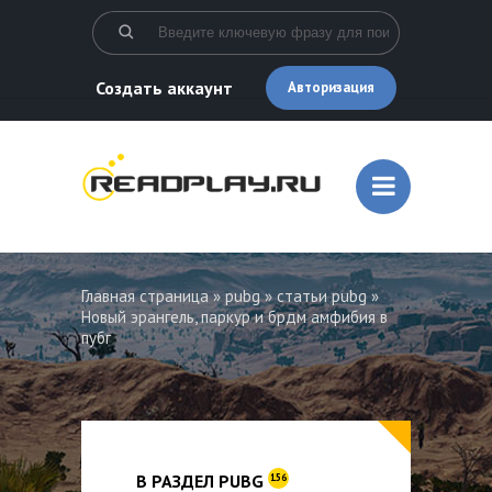
Создать аккаунт
Авторизация
Главная страница
»
pubg
»
статьи pubg
»
Новый эрангель, паркур и брдм амфибия в
пубг
В РАЗДЕЛ PUBG
156