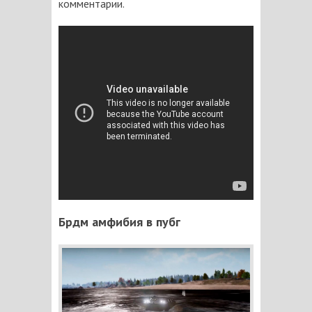
комментарии.
Брдм амфибия в пубг