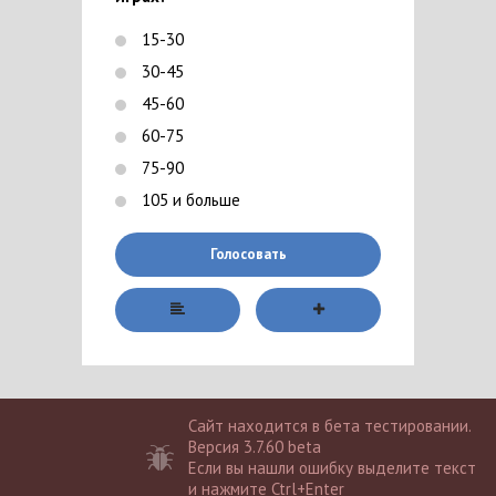
15-30
30-45
45-60
60-75
75-90
105 и больше
Голосовать
Сайт находится в бета тестировании.
Версия 3.7.60 beta
Если вы нашли ошибку выделите текст
и нажмите Ctrl+Enter