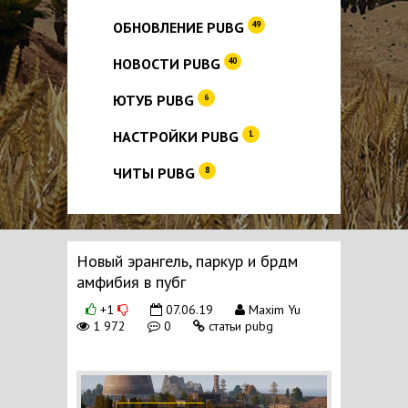
ОБНОВЛЕНИЕ PUBG
49
НОВОСТИ PUBG
40
ЮТУБ PUBG
6
НАСТРОЙКИ PUBG
1
ЧИТЫ PUBG
8
Новый эрангель, паркур и брдм
амфибия в пубг
+1
07.06.19
Maxim Yu
1 972
0
статьи pubg