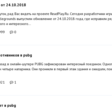
 от 24.10.2018
ток, рад Вас видеть на проекте ReadPlay.Ru. Сегодня разработчики игр
ttlegrounds выпустили обновление от 24.10.2018 года, где исправили р
ого и интересного...
999
0
ротивников в pubg
зад в онлайн-шутере PUBG зафиксирован интересный поединок. Одног
и четыре напарника. Они проникли в первый этаж здания и ожидали, по
021
1
ет в pubg