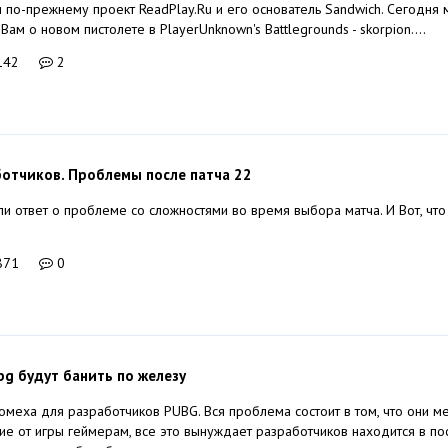
и по-прежнему проект ReadPlay.Ru и его основатель Sandwich. Сегодня 
Вам о новом пистолете в PlayerUnknown's Battlegrounds - skorpion....
142
2
отчиков. Проблемы после патча 22
и ответ о проблеме со сложностями во время выбора матча. И Вот, что
871
0
g будут банить по железу
омеха для разработчиков PUBG. Вся проблема состоит в том, что они 
ие от игры геймерам, все это вынуждает разработчиков находится в по