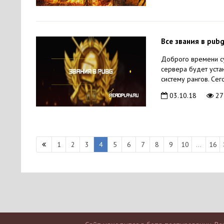
Все звания в pub
Доброго времени су
сервера будет уста
систему рангов. Сег
03.10.18
27
1
2
3
4
5
6
7
8
9
10
...
16