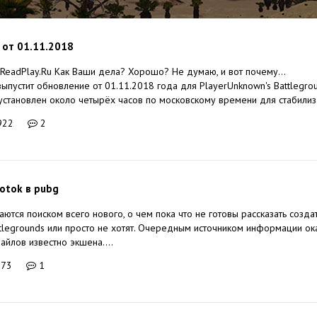
 от 01.11.2018
 ReadPlay.Ru Как Ваши дела? Хорошо? Не думаю, и вот почему...
ыпустит обновление от 01.11.2018 года для PlayerUnknown's Battlegrou
установлен около четырёх часов по московскому времени для стабилиза
922
2
 otok в pubg
ются поиском всего нового, о чем пока что не готовы рассказать созда
ttlegrounds или просто не хотят. Очередным источником информации ок
айлов известно экшена....
073
1