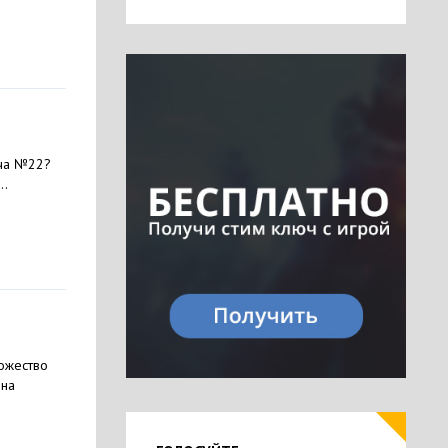
тча №22?
..
ножество
 на