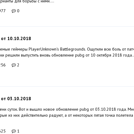
арианты для борьбы с ними....
977
0
 от 10.10.2018
аемые геймеры PlayerUnknown's Battlegrounds. Ощутили всю боль от па
ки решили выпустить вновь обновление pubg от 10 октября 2018 года..
256
2
 от 03.10.2018
ни суток. Вот и вышло новое обновление pubg от 03.10.2018 года. М
ые из них действительно радуют, а от некоторых пятая точка полетела
625
1