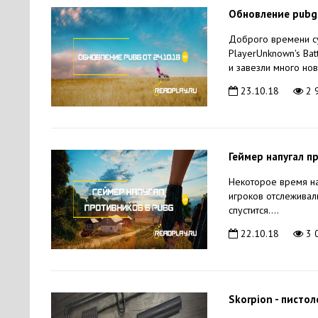
Обновление pubg
Доброго времени су
PlayerUnknown's Ba
и завезли много нов
23.10.18
2 
Геймер напугал п
Некоторое время на
игроков отслеживал
спустится....
22.10.18
3 
Skorpion - пистол