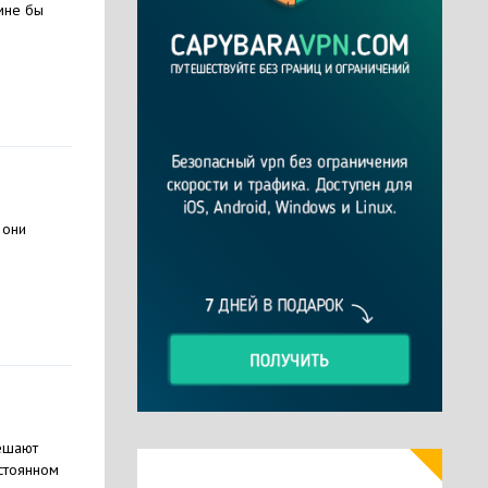
мне бы
 они
мешают
стоянном