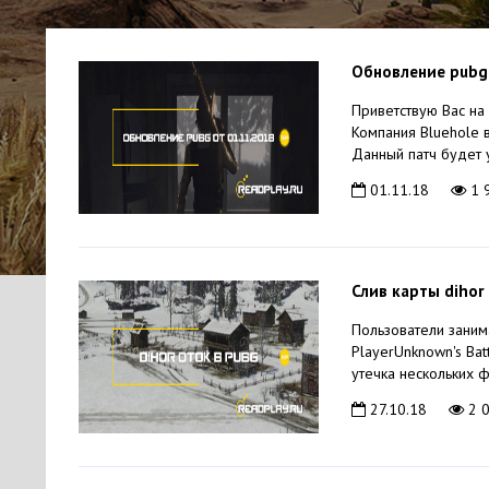
Обновление pubg
Приветствую Вас на
Компания Bluehole в
Данный патч будет 
01.11.18
1 
Слив карты dihor
Пользователи занима
PlayerUnknown's Ba
утечка нескольких ф
27.10.18
2 