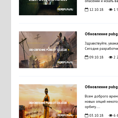
опасении и искать в
12.10.18
1 
Обновление pubg
Здравствуйте, уваж
Сегодня разработчи
09.10.18
2 
Обновление pubg
Всем доброго време
новых опций некотор
орбиту....
03.10.18
6 