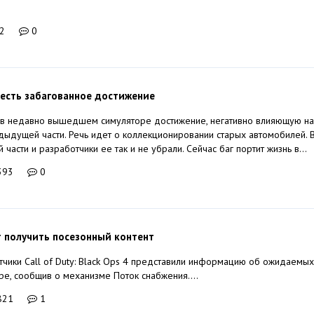
2
0
4 есть забагованное достижение
 в недавно вышедшем симуляторе достижение, негативно влияющую н
ыдущей части. Речь идет о коллекционировании старых автомобилей.
 части и разработчики ее так и не убрали. Сейчас баг портит жизнь в...
393
0
т получить посезонный контент
тчики Call of Duty: Black Ops 4 представили информацию об ожидаемых
ре, сообщив о механизме Поток снабжения....
821
1