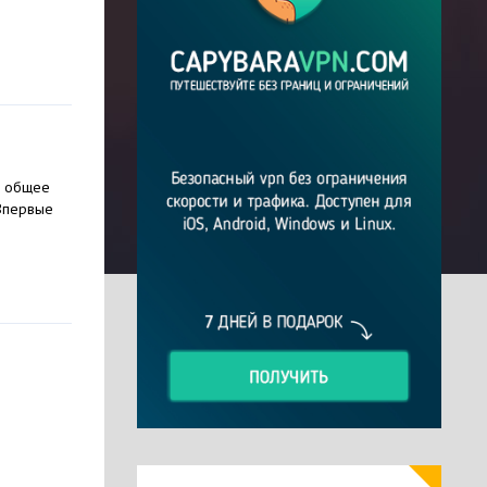
а общее
 Впервые