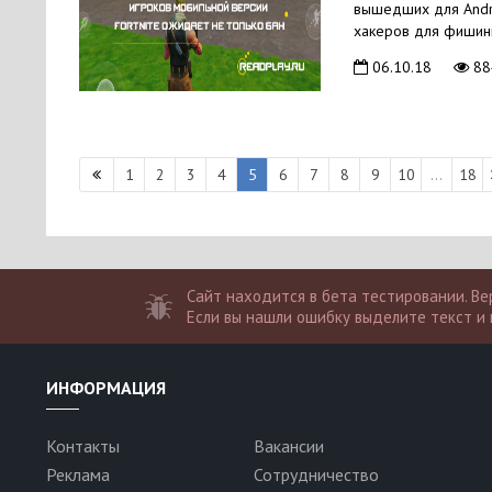
вышедших для Andro
хакеров для фишинг
06.10.18
88
1
2
3
4
5
6
7
8
9
10
...
18
Сайт находится в бета тестировании. Вер
Если вы нашли ошибку выделите текст и 
ИНФОРМАЦИЯ
Контакты
Вакансии
Реклама
Сотрудничество