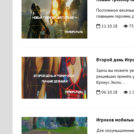
Постоянное веселье
главными героями, 
11.10.18
75
Второй день Игр
Здесь вы можете ув
решивших принять у
Крокус-Экспо....
06.10.18
1 
Игроков мобильно
Для злоумышленнико