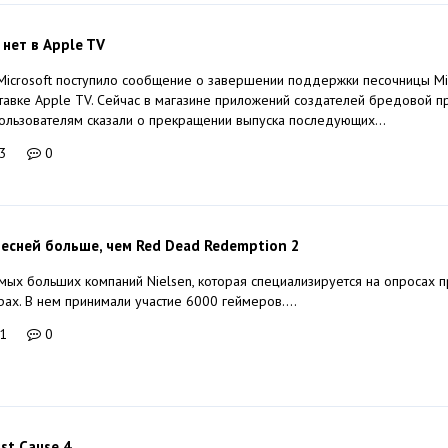
 нет в Apple TV
Microsoft поступило сообщение о завершении поддержки песочницы Min
тавке Apple TV. Сейчас в магазине приложений создателей бредовой 
 пользователям сказали о прекращении выпуска последующих...
3
0
ресней больше, чем Red Dead Redemption 2
мых больших компаний Nielsen, которая специализируется на опросах 
ах. В нем принимали участие 6000 геймеров....
1
0
st Cause 4