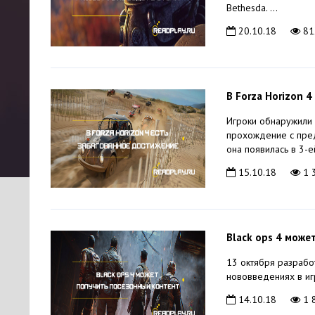
Bethesda. ...
20.10.18
81
В Forza Horizon 
Игроки обнаружили
прохождение с пред
она появилась в 3-ей
15.10.18
1 
Black ops 4 може
13 октября разрабо
нововведениях в иг
14.10.18
1 