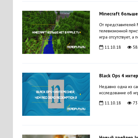
Minecraft больше
От представителей 
телевизионной прис
игра отсутствует, а
11.10.18
58
Black Ops 4 инте
Недавно одна из са
исследование об игр
11.10.18
73
Новый трейлер Ju