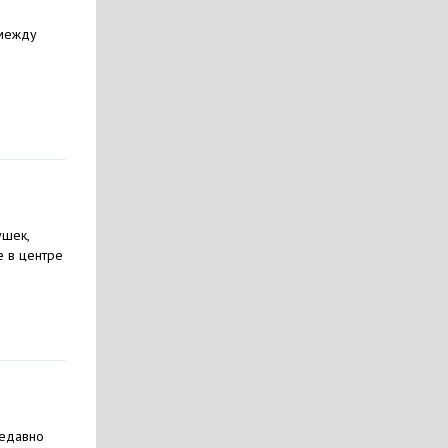
 между
ушек,
е в центре
недавно