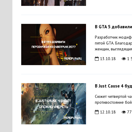
В GTA 5 добавили
Разработчик модифи
пятой GTA. Благода
женщин, выглядящим
13.10.18
1 
В Just Cause 4 б
Сюжет четвертой час
противостояние бой
12.10.18
77