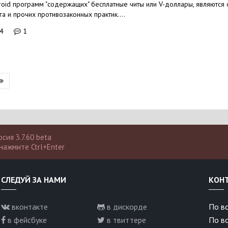
id программ "содержащих" бесплатные читы или V-доллары, являются
а и прочих противозаконных практик....
4
1
сия 3.7.60 beta
нажмите Ctrl+Enter
СЛЕДУЙ ЗА НАМИ
КОН
вконтакте
в дискорде
По вс
в фейсбуке
в твиттере
По в