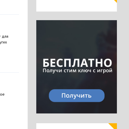
у для
угих
ное