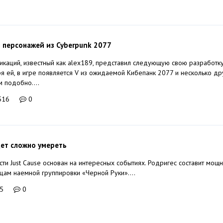
 персонажей из Cyberpunk 2077
каций, известный как alex189, представил следующую свою разработк
ря ей, в игре появляется V из ожидаемой Кибепанк 2077 и несколько др
 подобно....
516
0
удет сложно умереть
ти Just Cause основан на интересных событиях. Родригес составит мощ
цам наемной группировки «Черной Руки»....
5
0