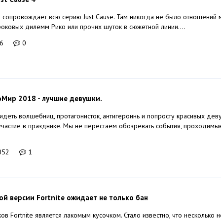
 сопровождает всю серию Just Cause. Там никогда не было отношений
роковых дилемм Рико или прочих шуток в сюжетной линии....
6
0
оМир 2018 - лучшие девушки.
идеть волшебниц, протагонисток, антигероинь и попросту красивых дев
частие в празднике. Мы не перестаем обозревать события, проходимы
052
1
й версии Fortnite ожидает не только бан
в Fortnite является лакомым кусочком. Стало известно, что несколько 