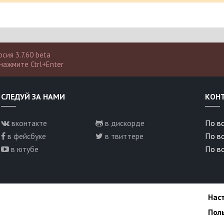
сия 3.7.60 beta
нажмите Ctrl+Enter
СЛЕДУЙ ЗА НАМИ
КОН
вконтакте
в дискорде
По вс
в фейсбуке
в твиттере
По в
в ютубе
По во
Нас
Пол