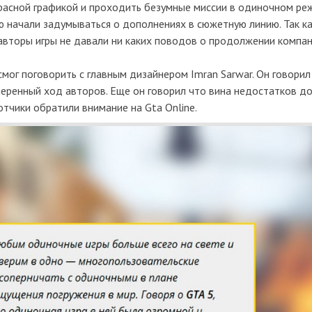
асной графикой и проходить безумные миссии в
одиночном
реж
ю начали
задумываться
о дополнениях в сюжетную линию. Так ка
 авторы игры не давали ни каких поводов о продолжении компан
смог
поговорить
с главным дизайнером Imran Sarwar. Он говорил
еренный ход авторов. Еще он говорил что вина недостатков д
отчики обратили внимание на Gta Online.