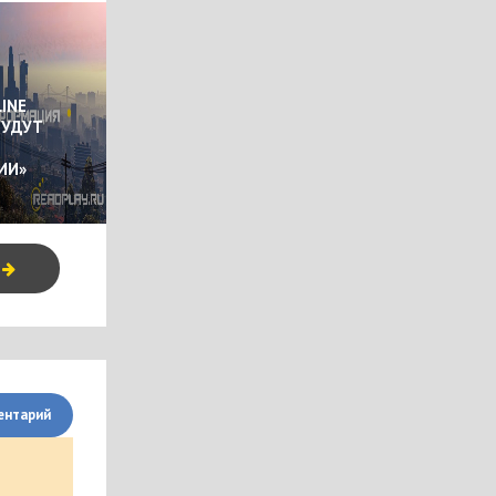
INE
БУДУТ
ИИ»
я
ентарий