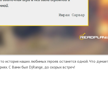
то история наших любимых героев останется одной. Что думае
иях. С Вами был DjRange, до скорых встреч!