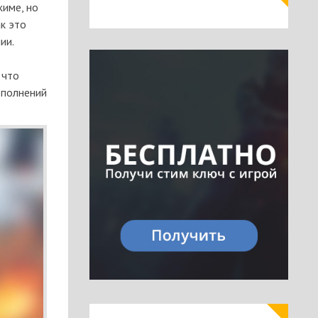
име, но
к это
ии.
 что
ополнений