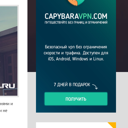
днями и
и не