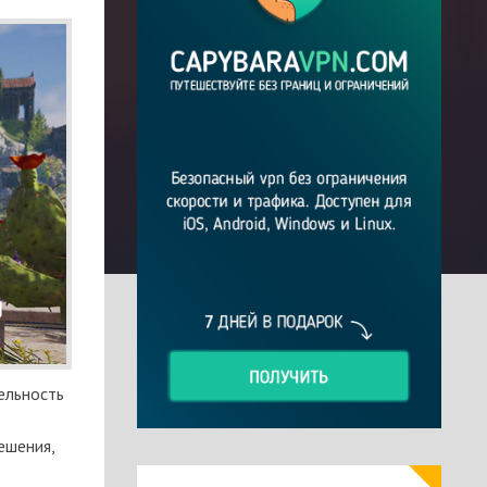
ельность
ешения,