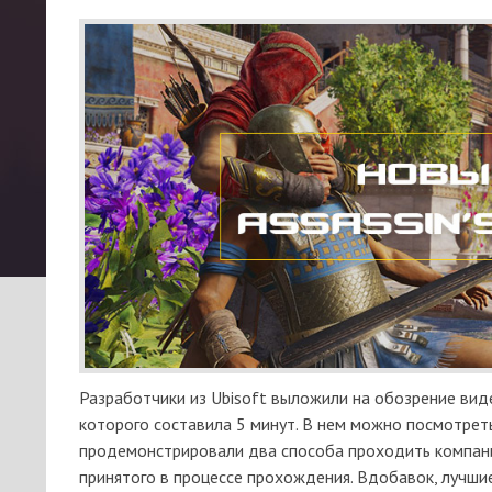
Разработчики из Ubisoft выложили на обозрение виде
которого составила 5 минут. В нем можно посмотреть
продемонстрировали два способа проходить компани
принятого в процессе прохождения. Вдобавок, лучши