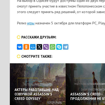
На выбор в Одисее будут доступны один из двух перс
смогут принять участие в известном Пелопонесском с
этого следует принять ряд решений, от которой зави
Релиз
игры
назначен 5 октября для платформ PC, Play
РАССКАЖИ ДРУЗЬЯМ:
СМОТРИТЕ ТАКЖЕ:
АКТЕРЫ РАБОТАВШИЕ НАД
ОЗВУЧКОЙ ASSASSIN’S
ASSASSIN'S CREED -
CREED ODYSSEY
ПРОДОЛЖЕНИЯ НЕ Б