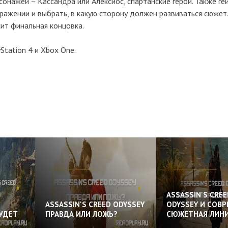
онажей – Кассандра или Алексиос, спартанские герои. Также г
ражении и выбрать, в какую сторону должен развиваться сюжет
сит финальная концовка.
Station 4 и Xbox One.
ASSASSIN'S CREE
ASSASSIN'S CREED ODYSSEY
ODYSSEY И СОВ
УДЕТ
ПРАВДА ИЛИ ЛОЖЬ?
СЮЖЕТНАЯ ЛИН