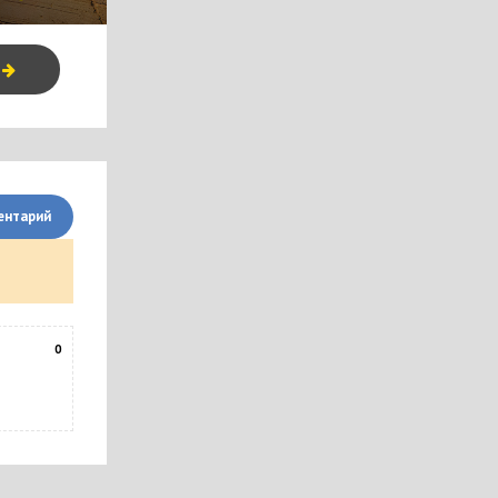
я
ентарий
0