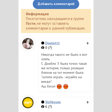
Добавить комментарий
Информация
Посетители, находящиеся в группе
Гости
, не могут оставлять
комментарии к данной публикации.
Doulottt
0
0
(?)
Никогда такого не было и вот
опять.
С Диабло 3 была точно такая
же история, только реакция
близов на тот момент была:
"хотите играть - играйте на
винде".
Аш бесит
SlyVenom
0
6
(?)