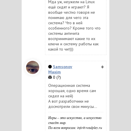
Мда уж, неужели на Linux
ещё сидят и играют? Я
вообще честно говоря не
понимаю для чего эта
система? Что в ней
особенного? Кроме того что
системы античита
воспринимают какие то их
ключи и систему работы как
какой то чит)))
Samsonov
0
Maxim
0
(?)
Операционная система
хорошая, одно время сам
сидел на ней)
А вот разработчики не
досмотрели свои минусы...
Игры – это искусство, а искусство
спасёт мир.
По всем вопросам: info@readplay.ru