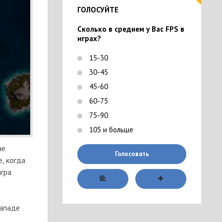
ГОЛОСУЙТЕ
Сколько в среднем у Вас FPS в
играх?
15-30
30-45
45-60
60-75
75-90
105 и больше
не
Голосовать
, когда
игра
западе