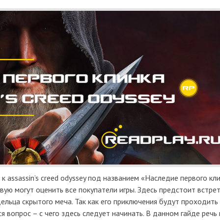
к assassin’s creed odyssey под названием «Наследие первого кли
вую могут оценить все покупатели игры. Здесь предстоит встрет
ельца скрытого меча. Так как его приключения будут проходить
ся вопрос – с чего здесь следует начинать. В данном гайде речь