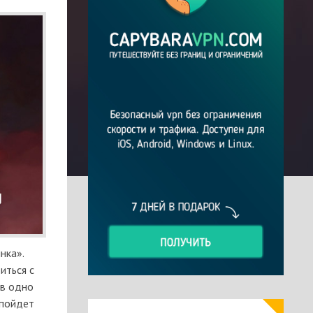
нка».
иться с
 в одно
 пойдет