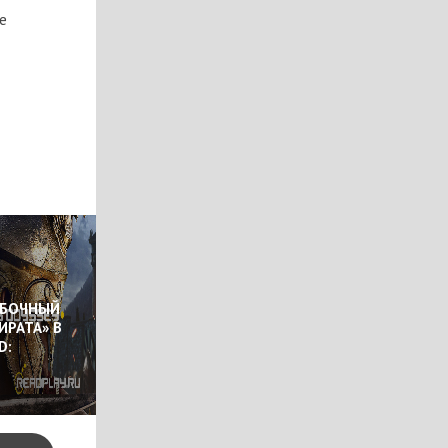
е
ОБОЧНЫЙ
ИРАТА» В
D: