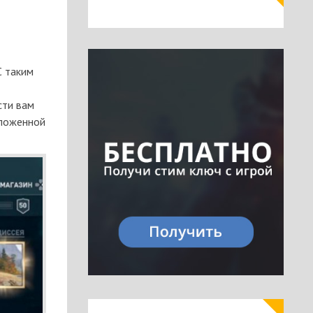
С таким
сти вам
оложенной