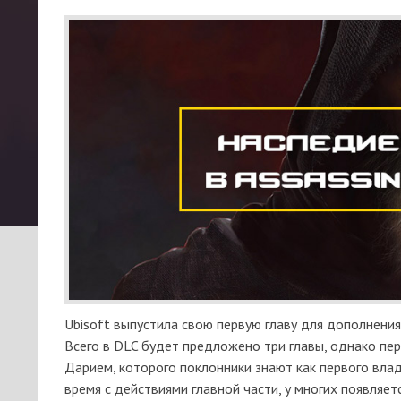
Ubisoft выпустила свою первую главу для дополнения 
Всего в DLC будет предложено три главы, однако пер
Дарием, которого поклонники знают как первого влад
время с действиями главной части, у многих появляет