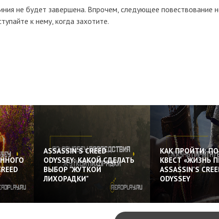
линия не будет завершена. Впрочем, следующее повествование н
тупайте к нему, когда захотите.
ASSASSIN’S CREED
КАК ПРОЙТИ: П
ЕННОГО
ODYSSEY: КАКОЙ СДЕЛАТЬ
КВЕСТ «ЖИЗНЬ П
CREED
ВЫБОР "ЖУТКОЙ
ASSASSIN'S CREE
ЛИХОРАДКИ"
ODYSSEY