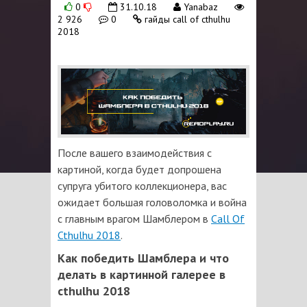
0
31.10.18
Yanabaz
2 926
0
гайды call of cthulhu
2018
После вашего взаимодействия с
картиной, когда будет допрошена
супруга убитого коллекционера, вас
ожидает большая головоломка и война
с главным врагом Шамблером в
Call Of
Cthulhu 2018
.
Как победить Шамблера и что
делать в картинной галерее в
cthulhu 2018