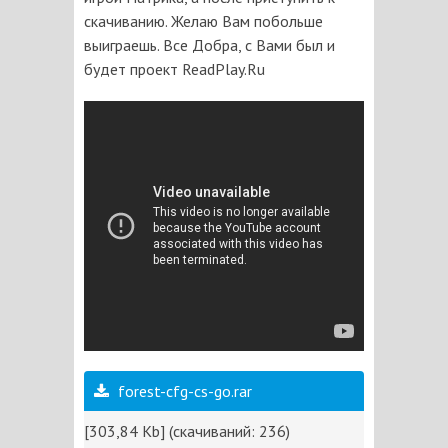
скачиванию. Желаю Вам побольше
выиграешь. Все Добра, с Вами был и
будет проект ReadPlay.Ru
forest-cfg-cs-go.rar
[303,84 Kb] (cкачиваний: 236)