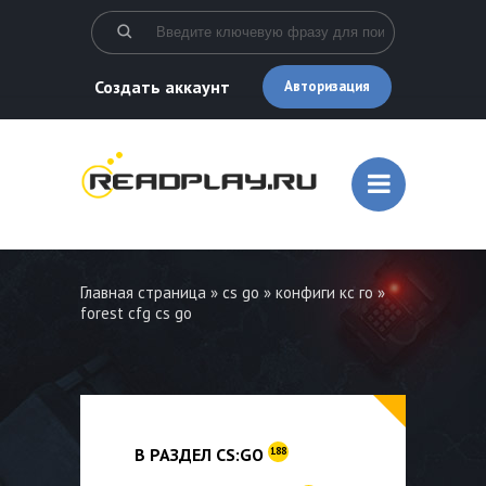
Создать аккаунт
Авторизация
Главная страница
»
cs go
»
конфиги кс го
»
forest cfg cs go
В РАЗДЕЛ CS:GO
188