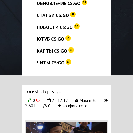
ОБНОВЛЕНИЕ CS:GO
64
СТАТЬИ CS:GO
41
НОВОСТИ CS:GO
12
ЮТУБ CS:GO
2
КАРТЫ CS:GO
5
ЧИТЫ CS:GO
25
forest cfg cs go
0
25.12.17
Maxim Yu
2 604
0
конфиги кс го