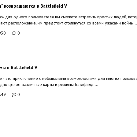
" возвращаются в Battlefield V
х» для одного пользователя вы сможете встретить простых людей, кото
ают расположение, им предстоит столкнуться со всеми ужасами войны...
930
0
ы в Battlefield V
 - это приключение с небывалыми возможностями для многих пользова
одно целое различные карты и режимы Батлфилд....
849
0