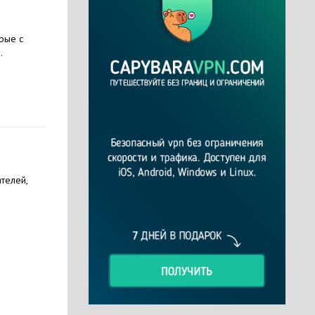
рые с
.
телей,