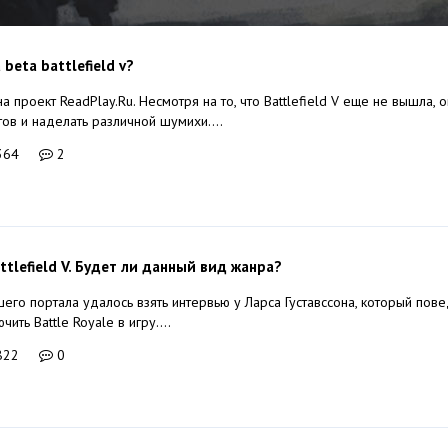
 beta battlefield v?
 проект ReadPlay.Ru. Несмотря на то, что Battlefield V еще не вышла, 
ов и наделать различной шумихи....
364
2
attlefield V. Будет ли данный вид жанра?
го портала удалось взять интервью у Ларса Густавссона, который повед
ить Battle Royale в игру....
822
0