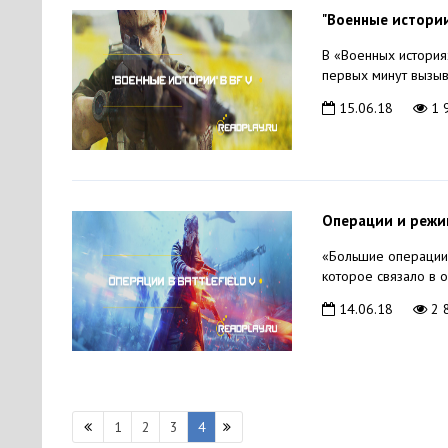
"Военные истории
В «Военных история
первых минут вызыв
15.06.18
1 
Операции и режим
«Большие операции»
которое связало в 
14.06.18
2 
1
2
3
4